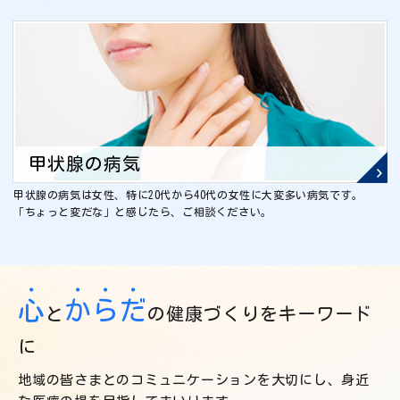
甲状腺の病気
甲状腺の病気は女性、特に20代から40代の女性に大変多い病気です。
「ちょっと変だな」と感じたら、ご相談ください。
・
・
・
・
心
か
ら
だ
と
の健康づくりをキーワード
に
地域の皆さまとのコミュニケーションを大切にし、身近