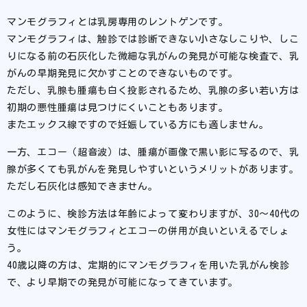
マンモグラフィとは乳房専用のレントゲンです。
マンモグラフィは、触診では診断できない小さなしこりや、しこ
りになる前の石灰化した微細な乳がんの発見が可能な検査で、乳
がんの早期発見に欠かすことのできないものです。
ただし、乳腺も腫瘍も白く投影されるため、乳腺の多い若い方は
初期の悪性腫瘍は見つけにくいこともあります。
またエックス線ですので妊娠している方にも適しません。
一方、エコー（超音波）は、腫瘍が画像で黒い影に写るので、乳
腺が多くても乳がんを発見しやすいというメリットがあります。
ただし石灰化は感知できません。
このように、検診方法は年齢によって変わりますが、30～40代の
女性にはマンモグラフィとエコーの併用が良いといえるでしょ
う。
40歳以降の方は、定期的にマンモグラフィを用いた乳がん検診
で、より早期での発見が可能になってきています。