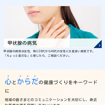
甲状腺の病気
甲状腺の病気は女性、特に20代から40代の女性に大変多い病気です。
「ちょっと変だな」と感じたら、ご相談ください。
・
・
・
・
心
か
ら
だ
と
の健康づくりをキーワード
に
地域の皆さまとのコミュニケーションを大切にし、身近